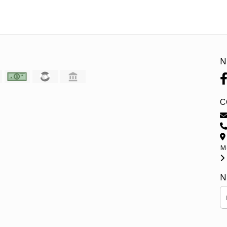
N
C
M
N