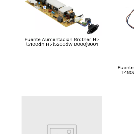
Fuente Alimentacion Brother Hl-
l5100dn Hl-l5200dw D000j8001
Fuente
T480