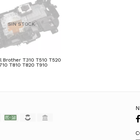
SIN STOCK
l Brother T310 T510 T520
710 T810 T820 T910
N
C