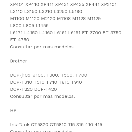
XP401 XP410 XP411 XP431 XP435 XP441 XP2101
L3110 L3150 L3210 L3250 L5190
M1100 M1120 M2120 M1108 M1128 M1129
L800 L805 L1455
L6171 L4150 L4160 L6161 L6191 ET-3700 ET-3750
ET-4750
Consultar por mas modelos.
Brother
DCP-j105, J100, T300, T500, T700
DCP-T310 T510 T710 T810 T910
DCP-T220 DCP-T420
Consultar por mas modelos.
HP
Ink-Tank GT5820 GT5810 115 315 410 415
Consultar por mas modelos.