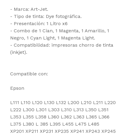
- Marca: Art-Jet.
- Tipo de tinta: Dye fotográfica.
- Presentación: 1 Litro x6
- Combo de 1 Cian, 1 Magenta, 1 Amarillo, 1
Negro, 1 Cyan Light, 1 Magenta Light.
- Compatibilidad: impresoras chorro de tinta
(inkjet).
Compatible con:
Epson
L111 L110 L120 L130 L132 L200 L210 L211 L220
L222 L300 L301 L303 L310 L313 L350 L351
L353 L355 L358 L360 L362 L363 L365 L366
L375 L380 L 385 L395 L455 L475 L485
XP201 XP211 XP231 XP235 XP241 XP243 XP245